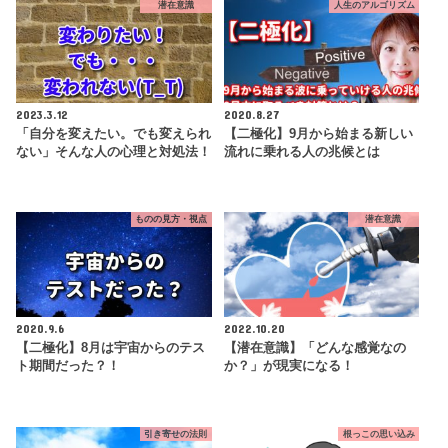
潜在意識
人生のアルゴリズム
2023.3.12
2020.8.27
「自分を変えたい。でも変えられ
【二極化】9月から始まる新しい
ない」そんな人の心理と対処法！
流れに乗れる人の兆候とは
ものの見方・視点
潜在意識
2020.9.6
2022.10.20
【二極化】8月は宇宙からのテス
【潜在意識】「どんな感覚なの
ト期間だった？！
か？」が現実になる！
引き寄せの法則
根っこの思い込み