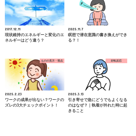
2017.12.11
2025.11.7
現状維持のエネルギーと変化のエ
瞑想で潜在意識の書き換えができ
ネルギーはどう違う？
る？！
ものの見方・視点
好転反応
2025.2.23
2025.3.13
ワークの成果が出ない？ワークの
引き寄せで急にどうでもよくなる
ズレの3大チェックポイント！
のはなぜ？｜執着が外れた時に起
きること