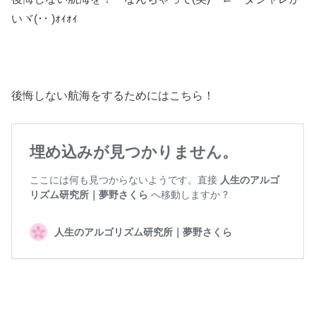
いヾ(･･ )ｫｨｫｨ
後悔しない航海をするためにはこちら！