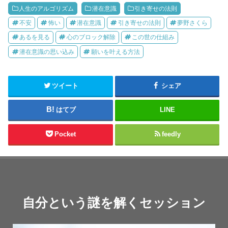
人生のアルゴリズム
潜在意識
引き寄せの法則
不安
怖い
潜在意識
引き寄せの法則
夢野さくら
あるを見る
心のブロック解除
この世の仕組み
潜在意識の思い込み
願いを叶える方法
ツイート
シェア
はてブ
LINE
Pocket
feedly
自分という謎を解くセッション