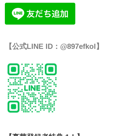
【公式LINE ID：
@897efkol
】