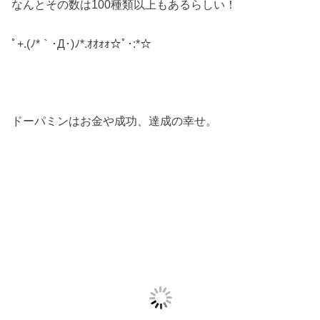
なんとその数は100種類以上もあるらしい！
ﾟ+.(ﾉ*｀･Д･)ﾉ*.ｵｵｫｫ☆ﾟ･:*☆
ドーパミンはお金や成功、達成の幸せ。