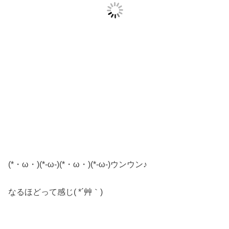
(*・ω・)(*-ω-)(*・ω・)(*-ω-)ウンウン♪
なるほどって感じ( *´艸｀)