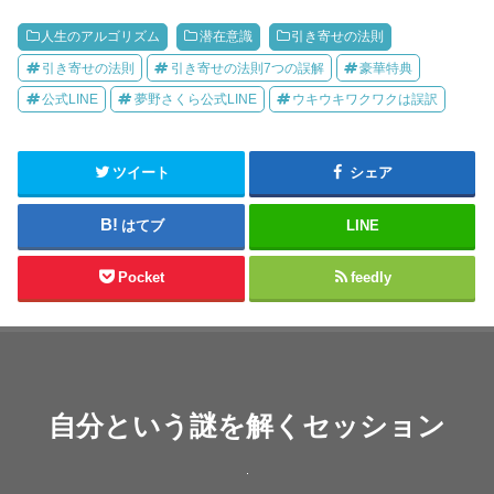
人生のアルゴリズム
潜在意識
引き寄せの法則
引き寄せの法則
引き寄せの法則7つの誤解
豪華特典
公式LINE
夢野さくら公式LINE
ウキウキワクワクは誤訳
ツイート
シェア
はてブ
LINE
Pocket
feedly
自分という謎を解くセッション