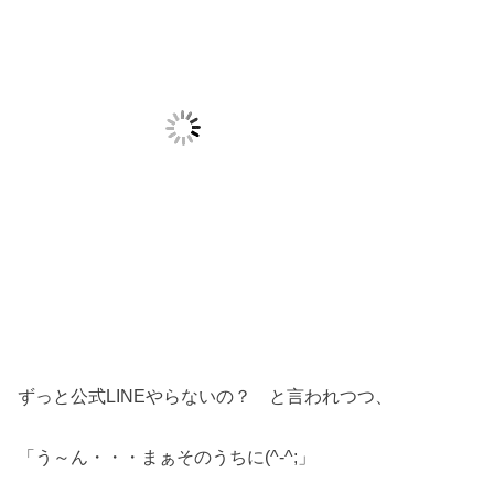
ずっと公式LINEやらないの？ と言われつつ、
「う～ん・・・まぁそのうちに(^-^;」