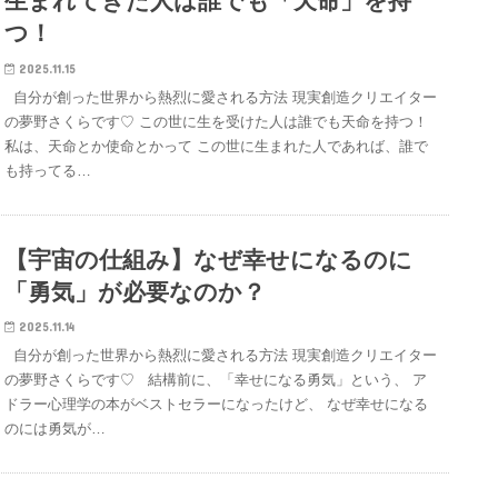
生まれてきた人は誰でも「天命」を持
つ！
2025.11.15
自分が創った世界から熱烈に愛される方法 現実創造クリエイター
の夢野さくらです♡ この世に生を受けた人は誰でも天命を持つ！
私は、天命とか使命とかって この世に生まれた人であれば、誰で
も持ってる…
【宇宙の仕組み】なぜ幸せになるのに
「勇気」が必要なのか？
2025.11.14
自分が創った世界から熱烈に愛される方法 現実創造クリエイター
の夢野さくらです♡ 結構前に、「幸せになる勇気」という、 ア
ドラー心理学の本がベストセラーになったけど、 なぜ幸せになる
のには勇気が…