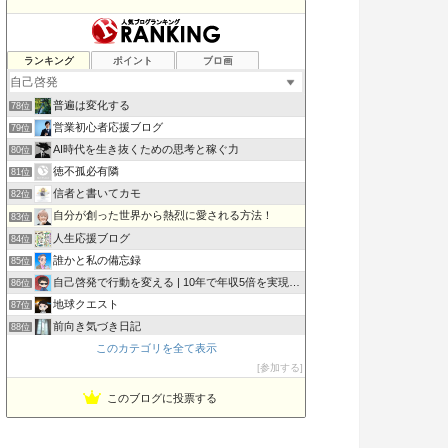
マルマルライフ| やりたいこと中心のライフスタイル
ランキング
ポイント
ブロ画
76位
今日の「いのちのパン」
77位
普遍は変化する
78位
営業初心者応援ブログ
79位
AI時代を生き抜くための思考と稼ぐ力
80位
徳不孤必有隣
81位
信者と書いてカモ
82位
自分が創った世界から熱烈に愛される方法！
83位
人生応援ブログ
84位
誰かと私の備忘録
85位
自己啓発で行動を変える | 10年で年収5倍を実現した方法
86位
地球クエスト
87位
前向き気づき日記
88位
このカテゴリを全て表示
まるのモノマニア｜MONO LOVE!
89位
参加する
ヒヨコ真理教
90位
このブログに投票する