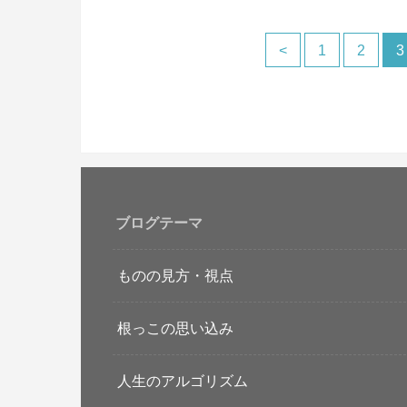
<
1
2
3
ブログテーマ
ものの見方・視点
根っこの思い込み
人生のアルゴリズム