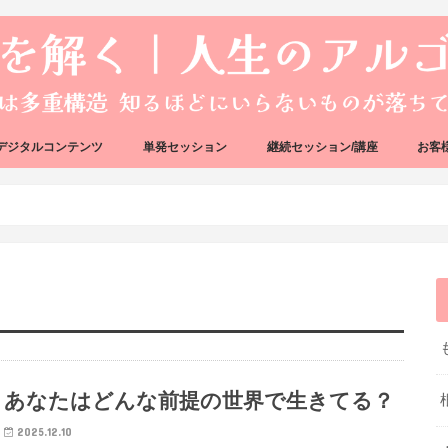
デジタルコンテンツ
単発セッション
継続セッション/講座
お客
ック
ェック
好転反応完全攻略ガイドブック
アーキタイプ・ブループリント
好転反応リカバリーセッション
人生のアルゴリズムリーディング
人生のアルゴリズムコーチング
ハートバグセラピー講座
ボイジャータロットスクール
あなたはどんな前提の世界で生きてる？
2025.12.10