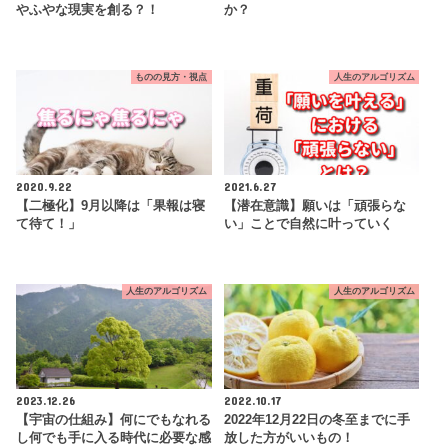
やふやな現実を創る？！
か？
ものの見方・視点
人生のアルゴリズム
2020.9.22
2021.6.27
【二極化】9月以降は「果報は寝
【潜在意識】願いは「頑張らな
て待て！」
い」ことで自然に叶っていく
人生のアルゴリズム
人生のアルゴリズム
2023.12.26
2022.10.17
【宇宙の仕組み】何にでもなれる
2022年12月22日の冬至までに手
し何でも手に入る時代に必要な感
放した方がいいもの！