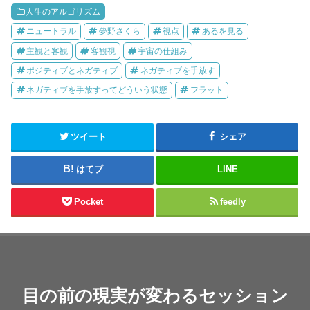
人生のアルゴリズム
ニュートラル
夢野さくら
視点
あるを見る
主観と客観
客観視
宇宙の仕組み
ポジティブとネガティブ
ネガティブを手放す
ネガティブを手放すってどういう状態
フラット
ツイート
シェア
はてブ
LINE
Pocket
feedly
目の前の現実が変わるセッション