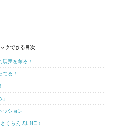
ックできる目次
て現実を創る！
ってる！
！
み」
セッション
さくら公式LINE！