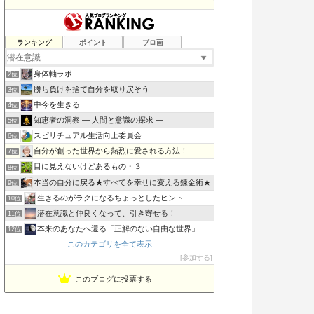
ランキング
ポイント
ブロ画
老子の道（万物の源）と徳 ＝大本神諭の一輪＋日月神示の神一厘
1位
身体軸ラボ
2位
勝ち負けを捨て自分を取り戻そう
3位
中今を生きる
4位
知恵者の洞察 ― 人間と意識の探求 ―
5位
スピリチュアル生活向上委員会
6位
自分が創った世界から熱烈に愛される方法！
7位
目に見えないけどあるもの・３
8位
本当の自分に戻る★すべてを幸せに変える錬金術★
9位
生きるのがラクになるちょっとしたヒント
10位
潜在意識と仲良くなって、引き寄せる！
11位
本来のあなたへ還る「正解のない自由な世界」への招待状
12位
このカテゴリを全て表示
父なる母なる神〜本物の神と出会える場所〜
13位
参加する
SIMPLE MINDS 願望実現はいたって単純
14位
潜在意識で恋愛成就を引き寄せ！
15位
このブログに投票する