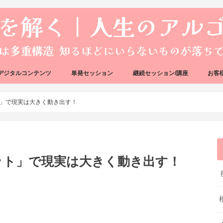
デジタルコンテンツ
単発セッション
継続セッション/講座
お客
ック
ェック
好転反応完全攻略ガイドブック
アーキタイプ・ブループリント
好転反応リカバリーセッション
人生のアルゴリズムリーディング
人生のアルゴリズムコーチング
ハートバグセラピー講座
ボイジャータロットスクール
」で現実は大きく動き出す！
ット」で現実は大きく動き出す！