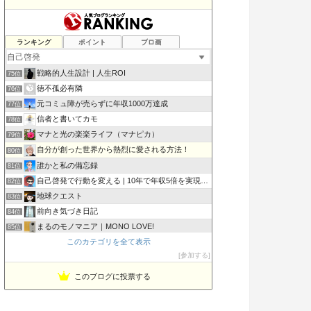
普遍は変化する
ランキング
ポイント
ブロ画
73位
営業初心者応援ブログ
74位
戦略的人生設計 | 人生ROI
75位
徳不孤必有隣
76位
元コミュ障が売らずに年収1000万達成
77位
信者と書いてカモ
78位
マナと光の楽楽ライフ（マナピカ）
79位
自分が創った世界から熱烈に愛される方法！
80位
誰かと私の備忘録
81位
自己啓発で行動を変える | 10年で年収5倍を実現した方法
82位
地球クエスト
83位
前向き気づき日記
84位
まるのモノマニア｜MONO LOVE!
85位
このカテゴリを全て表示
ヒヨコ真理教
86位
参加する
キンジの自分の軸研究
87位
このブログに投票する