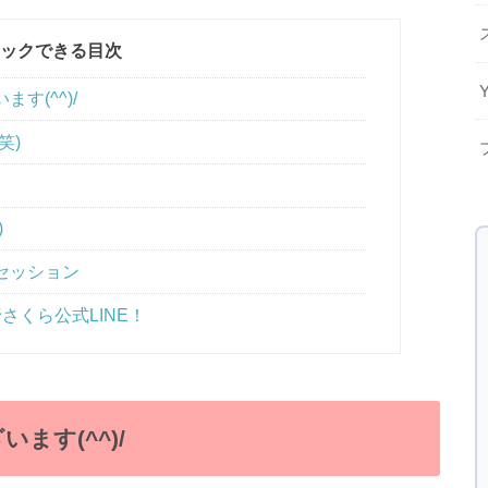
ックできる目次
す(^^)/
笑)
)
セッション
さくら公式LINE！
ます(^^)/