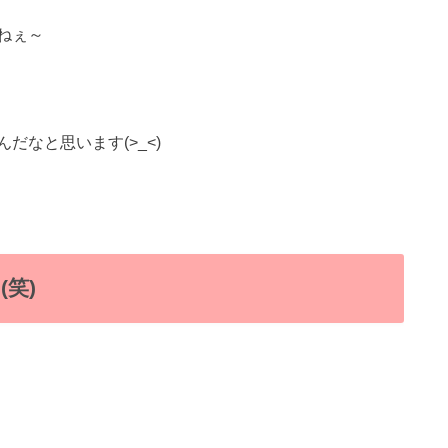
ねぇ～
なと思います(>_<)
笑)