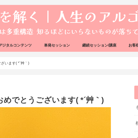
デジタルコンテンツ
単発セッション
継続セッション/講座
お客
ック
ェック
好転反応完全攻略ガイドブック
アーキタイプ・ブループリント
好転反応リカバリーセッション
人生のアルゴリズムリーディング
人生のアルゴリズムコーチング
ハートバグセラピー講座
ボイジャータロットスクール
います( *´艸｀)
めでとうございます( *´艸｀)