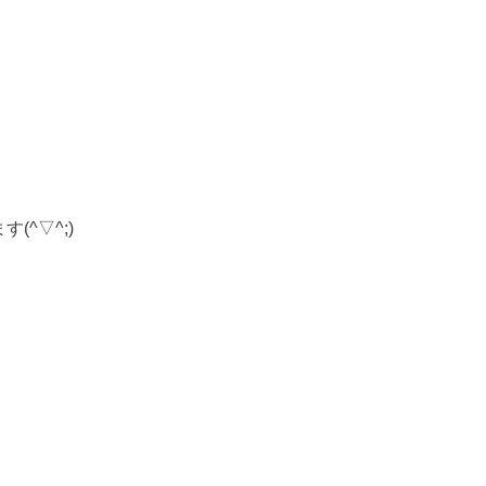
(^▽^;)