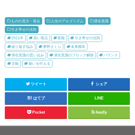
ものの見方・視点
人生のアルゴリズム
潜在意識
引き寄せの法則
2021年
高い視点
客観
引き寄せの法則
繰り返す悩み
夢野さくら
未来脚本
潜在意識の思い込み
潜在意識のブロック解除
バランス
主観
願いを叶える
ツイート
シェア
はてブ
LINE
Pocket
feedly