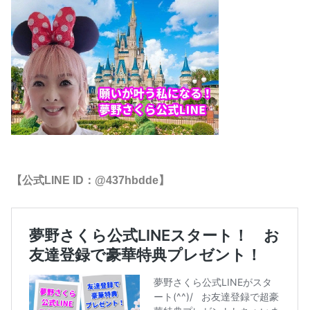
【公式LINE ID：@437hbdde】