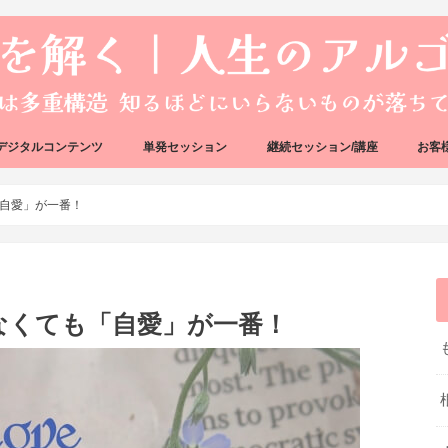
デジタルコンテンツ
単発セッション
継続セッション/講座
お客
ック
ェック
好転反応完全攻略ガイドブック
アーキタイプ・ブループリント
好転反応リカバリーセッション
人生のアルゴリズムリーディング
人生のアルゴリズムコーチング
ハートバグセラピー講座
ボイジャータロットスクール
自愛」が一番！
なくても「自愛」が一番！