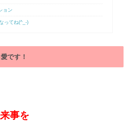
ション
ってね(^_-)
自愛です！
来事を