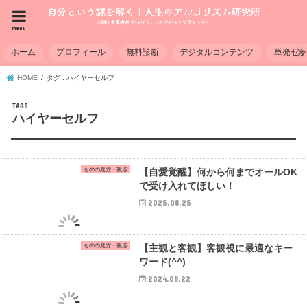
menu
ホーム
プロフィール
無料診断
デジタルコンテンツ
単発セ
HOME
タグ : ハイヤーセルフ
ハイヤーセルフ
ものの見方・視点
【自愛覚醒】何から何までオールOK
で受け入れてほしい！
2025.08.25
ものの見方・視点
【主観と客観】客観視に最適なキー
ワード(^^)
2024.08.22