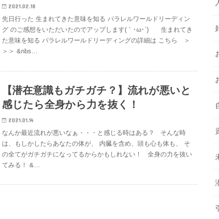
2021.02.18
先日行った 生まれてきた意味を知る パラレルワールドリーディン
グ のご感想をいただいたのでアップします(｀･ω･´)ゞ 生まれてき
た意味を知る パラレルワールドリーディングの詳細は こちら ＞
＞＞ &nbs…
【潜在意識もガチガチ？】流れが悪いと
感じたら全身から力を抜く！
2021.01.14
なんか最近流れが悪いなぁ・・・と感じる時はある？ そんな時
は、もしかしたらあなたの体が、 内臓を含め、頭も心も体も、 そ
の全てがガチガチになってるからかもしれない！ 全身の力を抜い
てみる！ &…