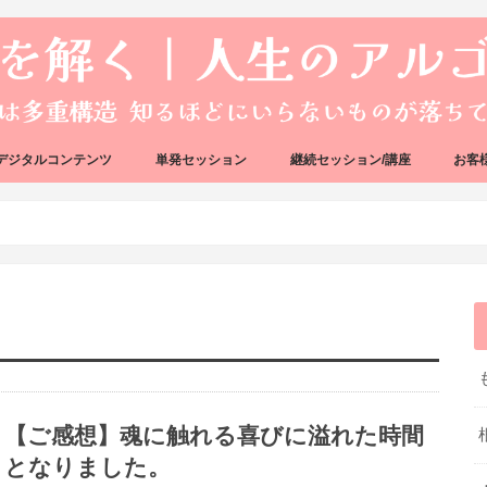
デジタルコンテンツ
単発セッション
継続セッション/講座
お客
ック
ェック
好転反応完全攻略ガイドブック
アーキタイプ・ブループリント
好転反応リカバリーセッション
人生のアルゴリズムリーディング
人生のアルゴリズムコーチング
ハートバグセラピー講座
ボイジャータロットスクール
【ご感想】魂に触れる喜びに溢れた時間
となりました。