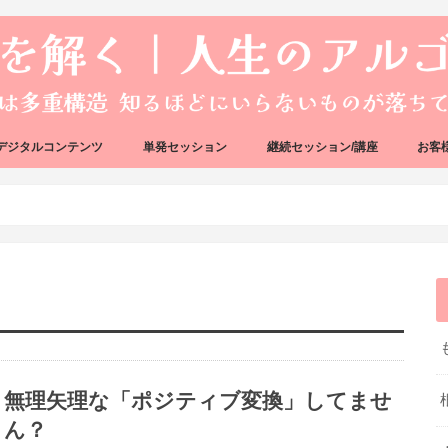
デジタルコンテンツ
単発セッション
継続セッション/講座
お客
ック
ェック
好転反応完全攻略ガイドブック
アーキタイプ・ブループリント
好転反応リカバリーセッション
人生のアルゴリズムリーディング
人生のアルゴリズムコーチング
ハートバグセラピー講座
ボイジャータロットスクール
無理矢理な「ポジティブ変換」してませ
ん？