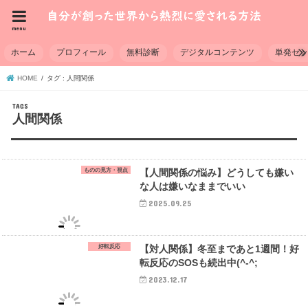
menu
ホーム
プロフィール
無料診断
デジタルコンテンツ
単発セ
HOME
タグ : 人間関係
人間関係
ものの見方・視点
【人間関係の悩み】どうしても嫌い
な人は嫌いなままでいい
2025.09.25
好転反応
【対人関係】冬至まであと1週間！好
転反応のSOSも続出中(^-^;
2023.12.17