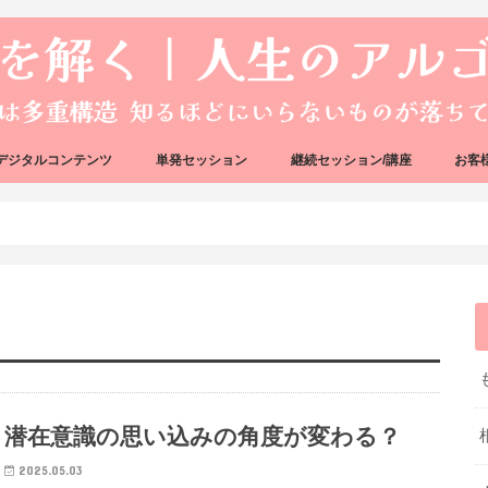
デジタルコンテンツ
単発セッション
継続セッション/講座
お客
ック
ェック
好転反応完全攻略ガイドブック
アーキタイプ・ブループリント
好転反応リカバリーセッション
人生のアルゴリズムリーディング
人生のアルゴリズムコーチング
ハートバグセラピー講座
ボイジャータロットスクール
潜在意識の思い込みの角度が変わる？
2025.05.03