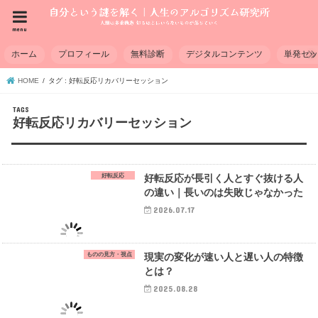
menu
ホーム
プロフィール
無料診断
デジタルコンテンツ
単発セ
HOME
タグ : 好転反応リカバリーセッション
好転反応リカバリーセッション
好転反応
好転反応が長引く人とすぐ抜ける人
の違い｜長いのは失敗じゃなかった
2026.07.17
ものの見方・視点
現実の変化が速い人と遅い人の特徴
とは？
2025.08.28