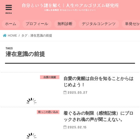
menu
ホーム
プロフィール
無料診断
デジタルコンテンツ
単発セ
HOME
タグ : 潜在意識の前提
潜在意識の前提
自愛の覚醒
自愛の覚醒は自分を知ることからは
じめよう！
2025.05.27
根っこの思い込み
着ぐるみの制限（感情記憶）にブロ
ックされ魂の声が聞こえない。
2025.02.15