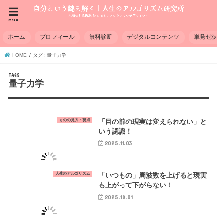
menu
ホーム
プロフィール
無料診断
デジタルコンテンツ
単発セ
HOME
タグ : 量子力学
量子力学
ものの見方・視点
「目の前の現実は変えられない」と
いう認識！
2025.11.03
人生のアルゴリズム
「いつもの」周波数を上げると現実
も上がって下がらない！
2025.10.01