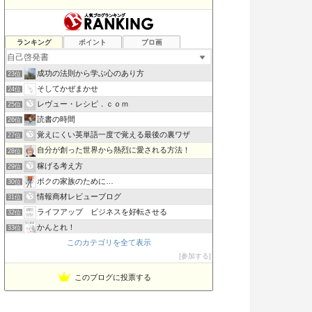
【Book Hack !!!】ヨメバヨムホド
ランキング
ポイント
ブロ画
21位
suetch’s blog
22位
成功の法則から学ぶ心のあり方
23位
そしてかぜまかせ
24位
レヴュー・レシピ．ｃｏｍ
25位
読書の時間
26位
覚えにくい英単語一度で覚える最後の裏ワザ
27位
自分が創った世界から熱烈に愛される方法！
28位
稼げる考え方
29位
ボクの家族のために…
30位
情報商材レビューブログ
31位
ライフアップ ビジネスを好転させる
32位
かんとれ！
33位
このカテゴリを全て表示
ポジティブ馬鹿〜夢への思考〜
34位
参加する
SUMITA TOMOYUKI
35位
このブログに投票する