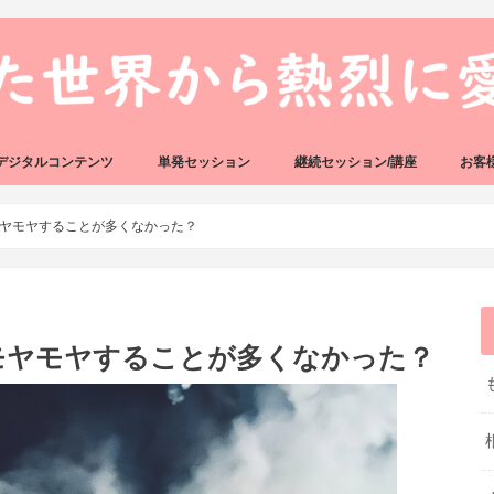
デジタルコンテンツ
単発セッション
継続セッション/講座
お客
ック
ェック
好転反応完全攻略ガイドブック
資質プロファイリング（自動分析）
好転反応リカバリーセッション
人生のアルゴリズムリーディング
人生のアルゴリズムコーチング
ハートバグセラピー講座
ボイジャータロットスクール
ヤモヤすることが多くなかった？
モヤモヤすることが多くなかった？