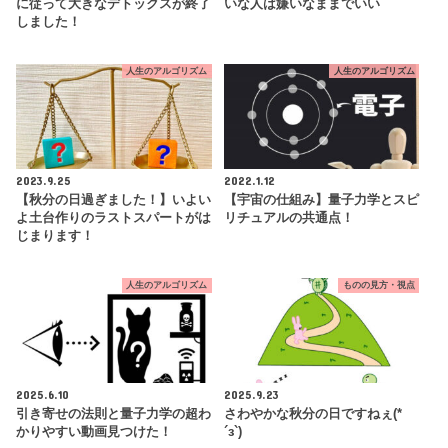
に従って大きなデトックスが終了
いな人は嫌いなままでいい
しました！
人生のアルゴリズム
人生のアルゴリズム
2023.9.25
2022.1.12
【秋分の日過ぎました！】いよい
【宇宙の仕組み】量子力学とスピ
よ土台作りのラストスパートがは
リチュアルの共通点！
じまります！
人生のアルゴリズム
ものの見方・視点
2025.6.10
2025.9.23
引き寄せの法則と量子力学の超わ
さわやかな秋分の日ですねぇ(*
かりやすい動画見つけた！
´з`)