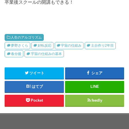
卒業後スクールの開講もできる！
人生のアルゴリズム
夢野さくら
好転反応
宇宙の仕組み
土台作り2年目
春分後
宇宙の仕組みの基本
ツイート
シェア
はてブ
LINE
Pocket
feedly