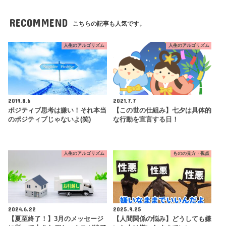
RECOMMEND
こちらの記事も人気です。
人生のアルゴリズム
人生のアルゴリズム
2019.8.6
2021.7.7
ポジティブ思考は嫌い！それ本当
【この世の仕組み】七夕は具体的
のポジティブじゃないよ(笑)
な行動を宣言する日！
人生のアルゴリズム
ものの見方・視点
2024.6.22
2025.9.25
【夏至終了！】3月のメッセージ
【人間関係の悩み】どうしても嫌