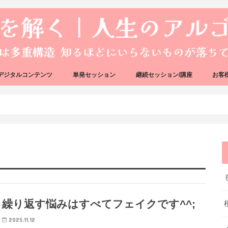
デジタルコンテンツ
単発セッション
継続セッション/講座
お客
ック
ェック
好転反応完全攻略ガイドブック
アーキタイプ・ブループリント
好転反応リカバリーセッション
人生のアルゴリズムリーディング
人生のアルゴリズムコーチング
ハートバグセラピー講座
ボイジャータロットスクール
繰り返す悩みはすべてフェイクです^^;
2025.11.12