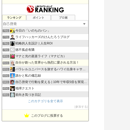
まるのモノマニア｜MONO LOVE!
ランキング
ポイント
ブロ画
74位
マルマルライフ| やりたいこと中心のライフスタイル
75位
今日の「いのちのパン」
76位
ライフハッカーズのけんたろうブログ
77位
戦略的人生設計 | 人生ROI
78位
徳不孤必有隣
79位
マナと光の楽楽ライフ（マナピカ）
80位
自分が創った世界から熱烈に愛される方法！
81位
パラレルユニバースを旅するハワイ出身キャサリンの旅行ガイド
82位
誰かと私の備忘録
83位
自己啓発で行動を変える | 10年で年収5倍を実現した方法
84位
地球クエスト
85位
前向き気づき日記
86位
このカテゴリを全て表示
和風引き寄せ日記
87位
参加する
ヒヨコ真理教
88位
このブログに投票する