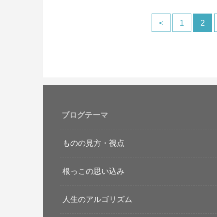
<
1
2
ブログテーマ
ものの見方・視点
根っこの思い込み
人生のアルゴリズム