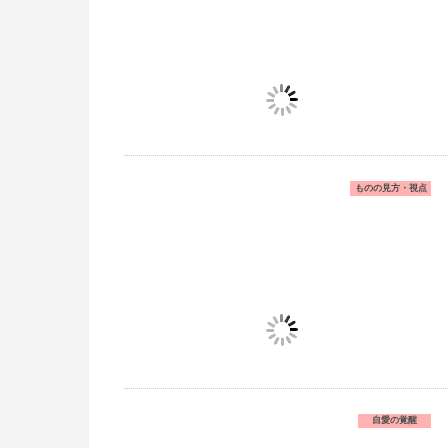
ものの見方・視点
自愛の覚醒