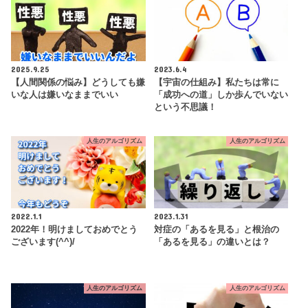
2025.9.25
2023.6.4
【人間関係の悩み】どうしても嫌
【宇宙の仕組み】私たちは常に
いな人は嫌いなままでいい
「成功への道」しか歩んでいない
という不思議！
人生のアルゴリズム
人生のアルゴリズム
2022.1.1
2023.1.31
2022年！明けましておめでとう
対症の「あるを見る」と根治の
ございます(^^)/
「あるを見る」の違いとは？
人生のアルゴリズム
人生のアルゴリズム