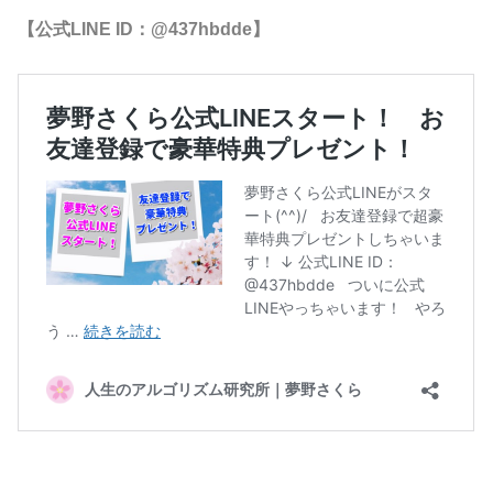
【公式LINE ID：@437hbdde】