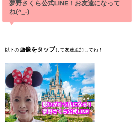
夢野さくら公式LINE！お友達になって
ね(^_-)
画像をタップ
以下の
して友達追加してね！