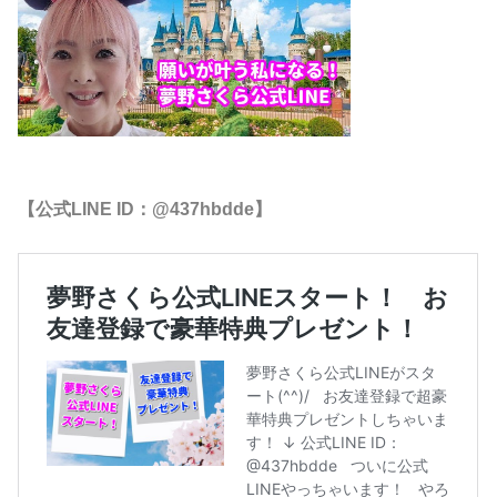
【公式LINE ID：@437hbdde】