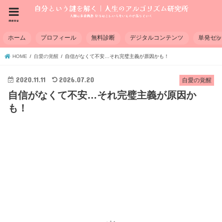
menu
ホーム
プロフィール
無料診断
デジタルコンテンツ
単発セ
HOME
自愛の覚醒
自信がなくて不安…それ完璧主義が原因かも！
2020.11.11
2026.07.20
自愛の覚醒
自信がなくて不安…それ完璧主義が原因か
も！