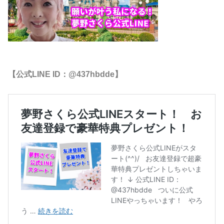
【公式LINE ID：@437hbdde】