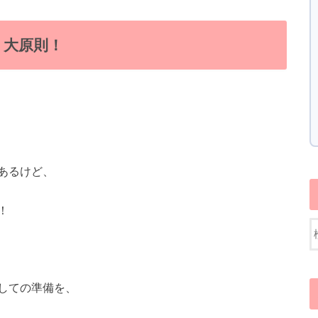
う大原則！
あるけど、
！
しての準備を、