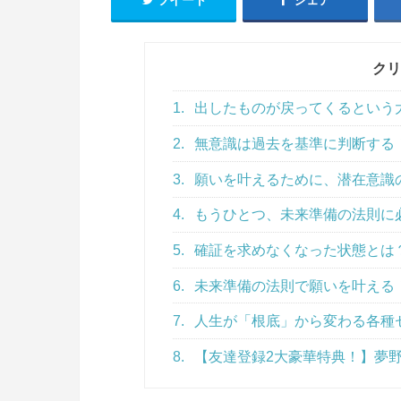
クリ
1.
出したものが戻ってくるという
2.
無意識は過去を基準に判断する
3.
願いを叶えるために、潜在意識
4.
もうひとつ、未来準備の法則に
5.
確証を求めなくなった状態とは
6.
未来準備の法則で願いを叶える
7.
人生が「根底」から変わる各種
8.
【友達登録2大豪華特典！】夢野