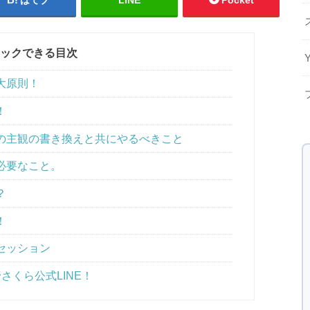
ックできる目次
大原則！
！
の主観の書き換えと共にやるべきこと
必要なこと。
？
！
セッション
さくら公式LINE！