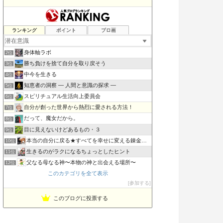
ランキング
ポイント
ブロ画
大本神諭・一輪の九つ花が咲く〜日月神示・神一厘は肉悪の量子波
1位
身体軸ラボ
2位
勝ち負けを捨て自分を取り戻そう
3位
中今を生きる
4位
知恵者の洞察 ― 人間と意識の探求 ―
5位
スピリチュアル生活向上委員会
6位
自分が創った世界から熱烈に愛される方法！
7位
だって、魔女だから。
8位
目に見えないけどあるもの・３
9位
本当の自分に戻る★すべてを幸せに変える錬金術★
10位
生きるのがラクになるちょっとしたヒント
11位
父なる母なる神〜本物の神と出会える場所〜
12位
このカテゴリを全て表示
潜在意識と仲良くなって、引き寄せる！
13位
参加する
SIMPLE MINDS 願望実現はいたって単純
14位
意識の旅研究所 銀河教室
15位
このブログに投票する