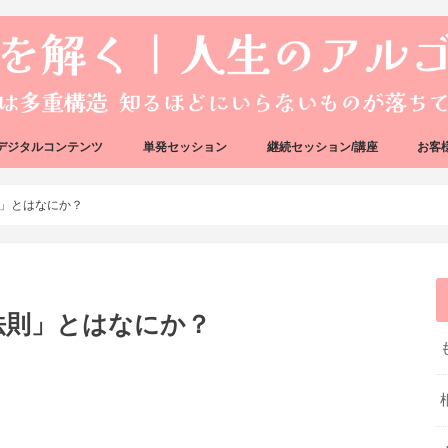
デジタルコンテンツ
単発セッション
継続セッション/講座
お客
ック
ェック
好転反応完全攻略ガイドブック
アーキタイプ・ブループリント
好転反応リカバリーセッション
人生のアルゴリズムリーディング
人生のアルゴリズムコーチング
ハートバグセラピー講座
ボイジャータロットスクール
」とはなにか？
法則」とはなにか？