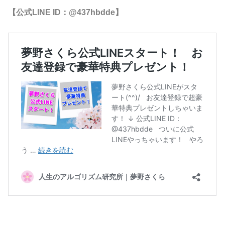
【公式LINE ID：@437hbdde】