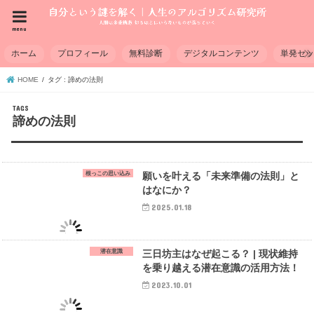
menu
ホーム
プロフィール
無料診断
デジタルコンテンツ
単発セ
HOME
タグ : 諦めの法則
諦めの法則
根っこの思い込み
願いを叶える「未来準備の法則」と
はなにか？
2025.01.18
潜在意識
三日坊主はなぜ起こる？ | 現状維持
を乗り越える潜在意識の活用方法！
2023.10.01