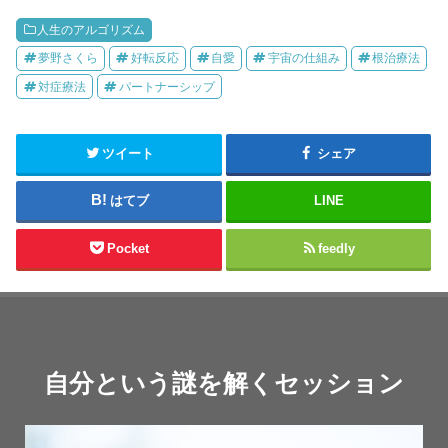
人生のアルゴリズム
夢野さくら
好転反応
自愛
宇宙の仕組み
根治療法
対症療法
パートナーシップ
ツイート
シェア
はてブ
LINE
Pocket
feedly
自分という謎を解くセッション