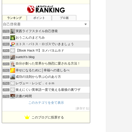
書評 ビジネスマンが好きそうな本を偉そうに語る…
ランキング
ポイント
ブロ画
15位
こんな日本が嫌い
16位
実践ライフスタイル自己啓発
17位
おうごんのまどろみ
18位
エトス・パトス・ロゴスでいきましょう
19位
【Book Hack !!!】ヨメバヨムホド
20位
suetch’s blog
21位
自分が創った世界から熱烈に愛される方法！
22位
幸せになるために│幸福への道しるべ
23位
成功の法則から学ぶ心のあり方
24位
レヴュー・レシピ．ｃｏｍ
25位
覚えにくい英単語一度で覚える最後の裏ワザ
26位
読書の時間
27位
このカテゴリを全て表示
稼げる考え方
28位
参加する
借金5000万円 崖っぷち社長の返済&スピリチュアル探訪記
29位
このブログに投票する