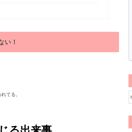
ない！
われてる。
じる出来事