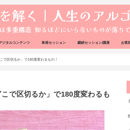
デジタルコンテンツ
単発セッション
継続セッション/講座
お客
ック
ェック
好転反応完全攻略ガイドブック
アーキタイプ・ブループリント
好転反応リカバリーセッション
人生のアルゴリズムリーディング
人生のアルゴリズムコーチング
ハートバグセラピー講座
ボイジャータロットスクール
こで区切るか」で180度変わるもの！
こで区切るか」で180度変わるも