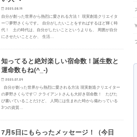
2025.08.19
自分が創った世界から熱烈に愛される方法！ 現実創造クリエイタ
ー♡夢野さくらです。 自分がしたいことをすればするほど輝く時
代！ 土の時代は、自分がしたいことというよりも、 周囲が自分
にさせたいこととか、 生活…
知ってると絶対楽しい宿命数！誕生数と
運命数もね(^_-)
2025.07.09
自分が創った世界から熱烈に愛される方法 現実創造クリエイター
の夢野さくらです♡ クライアントさんも大好き宿命数！ たびた
び書いていることだけど、 人間には生まれた時から備わっている
3つの資質…
7月5日にもらったメッセージ！（今日