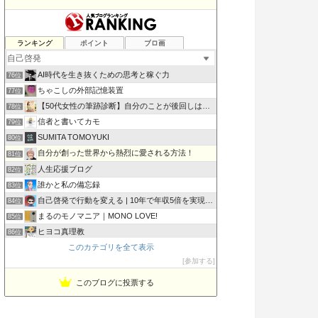
普遍は変化する
ランキング
ポイント
ブロ画
74位
営業初心者応援ブログ
75位
AI時代を生き抜くための思考と稼ぐ力
76位
ちゃこしの外部記憶装置
77位
【50代女性の筆跡診断】自分のことが後回しはやめて心を整える
78位
信者と書いてカモ
79位
SUMITA TOMOYUKI
80位
自分が創った世界から熱烈に愛される方法！
81位
人生応援ブログ
82位
誰かと私の備忘録
83位
自己啓発で行動を変える | 10年で年収5倍を実現した方法
84位
まるのモノマニア｜MONO LOVE!
85位
ヒヨコ真理教
86位
このカテゴリを全て表示
キンジの自分の軸研究
87位
参加する
三重県桑名市のお片づけ教室〜40代からの身の回り整理塾
88位
このブログに投票する