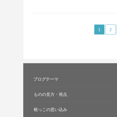
1
2
ブログテーマ
ものの見方・視点
根っこの思い込み