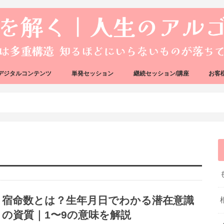
デジタルコンテンツ
単発セッション
継続セッション/講座
お客
ック
ェック
好転反応完全攻略ガイドブック
アーキタイプ・ブループリント
好転反応リカバリーセッション
人生のアルゴリズムリーディング
人生のアルゴリズムコーチング
ハートバグセラピー講座
ボイジャータロットスクール
宿命数とは？生年月日でわかる潜在意識
の資質｜1〜9の意味を解説