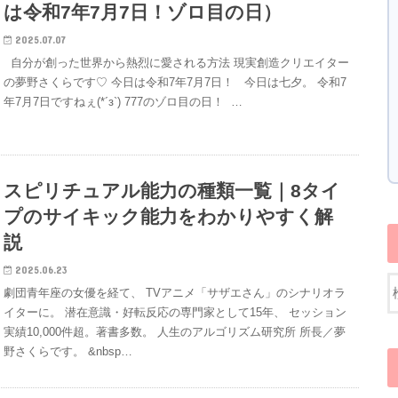
は令和7年7月7日！ゾロ目の日）
2025.07.07
自分が創った世界から熱烈に愛される方法 現実創造クリエイター
の夢野さくらです♡ 今日は令和7年7月7日！ 今日は七夕。 令和7
年7月7日ですねぇ(*´з`) 777のゾロ目の日！ …
スピリチュアル能力の種類一覧｜8タイ
プのサイキック能力をわかりやすく解
説
2025.06.23
劇団青年座の女優を経て、 TVアニメ「サザエさん」のシナリオラ
イターに。 潜在意識・好転反応の専門家として15年、 セッション
実績10,000件超。著書多数。 人生のアルゴリズム研究所 所長／夢
野さくらです。 &nbsp…