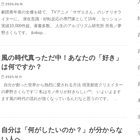
2026.06.14
劇団青年座の女優を経て、 TVアニメ「サザエさん」のシナリオラ
イターに。 潜在意識・好転反応の専門家として15年、 セッション
実績10,000件超。著書多数。 人生のアルゴリズム研究所 所長／夢
野さくらです。 &nbsp…
風の時代真っただ中！あなたの「好き」
は何ですか？
2025.10.11
自分が創った世界から熱烈に愛される方法 現実創造クリエイター
の夢野さくらです♡ 私はモノ作りが好きらしい^^; いよいよます
ます風の時代の流れが強くなっているんだなと思うのです。 …
自分は「何がしたいのか？」が分からな
い人へ