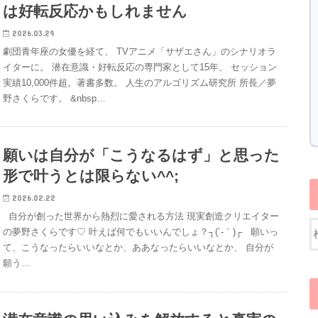
は好転反応かもしれません
2026.03.29
劇団青年座の女優を経て、 TVアニメ「サザエさん」のシナリオラ
イターに。 潜在意識・好転反応の専門家として15年、 セッション
実績10,000件超。著書多数。 人生のアルゴリズム研究所 所長／夢
野さくらです。 &nbsp…
願いは自分が「こうなるはず」と思った
形で叶うとは限らない^^;
2026.02.22
自分が創った世界から熱烈に愛される方法 現実創造クリエイター
の夢野さくらです♡ 叶えば何でもいいんでしょ？┐(´-｀)┌ 願いっ
て、こうなったらいいなとか、ああなったらいいなとか、 自分が
願う…