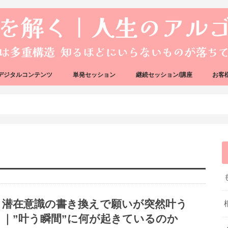
デジタルコンテンツ
単発セッション
継続セッション/講座
お客
ック
ェック
好転反応完全攻略ガイドブック
アーキタイプ・ブループリント
好転反応リカバリーセッション
人生のアルゴリズムリーディング
人生のアルゴリズムコーチング
ハートバグセラピー講座
ボイジャータロットスクール
潜在意識の書き換えで願いが突然叶う
｜”叶う瞬間”に何が起きているのか