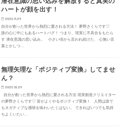
潜在意識の思い込みを解放すると真実の
ハートが顔を出す！
2025.11.29
自分が創った世界から熱烈に愛される方法！ 夢野さくらです♡
誰の心に中にもあるハートバグ！ つまり、現実に不具合をもたら
す 潜在意識の思い込み。 小さい頃から言われ続けた、 心無い言
葉とかしつ…
無理矢理な「ポジティブ変換」してませ
ん？
2025.10.29
自分が創った世界から熱烈に愛される方法 現実創造クリエイター
の夢野さくらです♡ 皆がよくやるポジティブ変換！ 人間は誰で
もネガティブな感情を味わいたくはない。 できればいつでも気持
ちよくいたい…