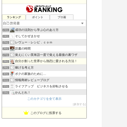
【Book Hack !!!】ヨメバヨムホド
ランキング
ポイント
ブロ画
21位
suetch’s blog
22位
成功の法則から学ぶ心のあり方
23位
そしてかぜまかせ
24位
レヴュー・レシピ．ｃｏｍ
25位
読書の時間
26位
覚えにくい英単語一度で覚える最後の裏ワザ
27位
自分が創った世界から熱烈に愛される方法！
28位
稼げる考え方
29位
ボクの家族のために…
30位
情報商材レビューブログ
31位
ライフアップ ビジネスを好転させる
32位
かんとれ！
33位
このカテゴリを全て表示
ポジティブ馬鹿〜夢への思考〜
34位
参加する
SUMITA TOMOYUKI
35位
このブログに投票する