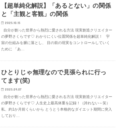
【超単純化解説】「あるとない」の関係
と「主観と客観」の関係
2025.10.15
自分が創った世界から熱烈に愛される方法 現実創造クリエイター
の夢野さくらです♡ わかりにくい位置関係を超単純化解説！ 宇
宙の仕組みを腑に落とし、 目の前の現実をコントロールしていく
ために 「あ…
ひとりじゃ無理なので見張られに行っ
てます(笑)
2025.09.07
自分が創った世界から熱烈に愛される方法 現実創造クリエイター
の夢野さくらです♡ 人生史上最高体重を記録！（誇れない～笑）
私、約1か月前くらいから とうとう本格的なダイエット期間に突入
しており…