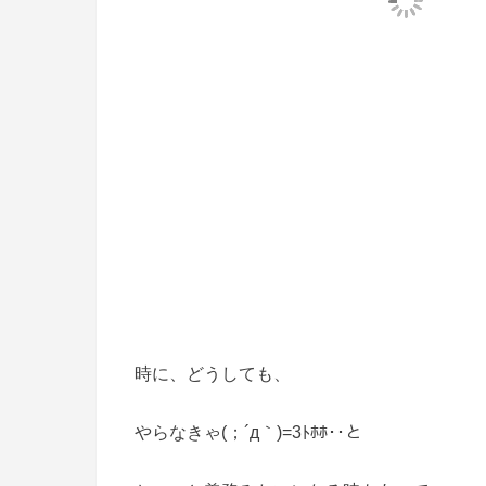
時に、どうしても、
やらなきゃ(；´д｀)=3ﾄﾎﾎ･･と