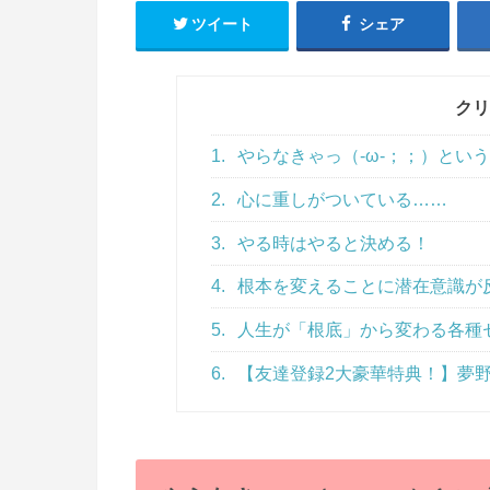
ツイート
シェア
クリ
1.
やらなきゃっ（‐ω‐；；）という
2.
心に重しがついている……
3.
やる時はやると決める！
4.
根本を変えることに潜在意識が
5.
人生が「根底」から変わる各種
6.
【友達登録2大豪華特典！】夢野