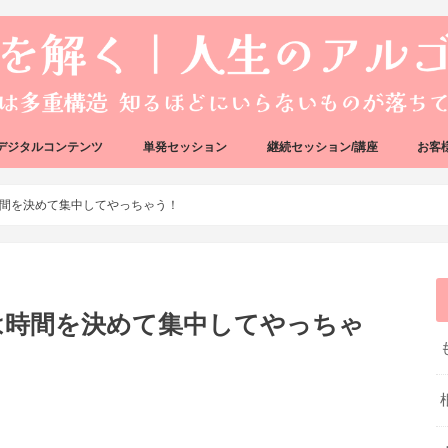
デジタルコンテンツ
単発セッション
継続セッション/講座
お客
ック
ェック
好転反応完全攻略ガイドブック
アーキタイプ・ブループリント
好転反応リカバリーセッション
人生のアルゴリズムリーディング
人生のアルゴリズムコーチング
ハートバグセラピー講座
ボイジャータロットスクール
間を決めて集中してやっちゃう！
は時間を決めて集中してやっちゃ