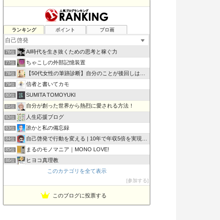
普遍は変化する
ランキング
ポイント
ブロ画
74位
営業初心者応援ブログ
75位
AI時代を生き抜くための思考と稼ぐ力
76位
ちゃこしの外部記憶装置
77位
【50代女性の筆跡診断】自分のことが後回しはやめて心を整える
78位
信者と書いてカモ
79位
SUMITA TOMOYUKI
80位
自分が創った世界から熱烈に愛される方法！
81位
人生応援ブログ
82位
誰かと私の備忘録
83位
自己啓発で行動を変える | 10年で年収5倍を実現した方法
84位
まるのモノマニア｜MONO LOVE!
85位
ヒヨコ真理教
86位
このカテゴリを全て表示
キンジの自分の軸研究
87位
参加する
三重県桑名市のお片づけ教室〜40代からの身の回り整理塾
88位
このブログに投票する