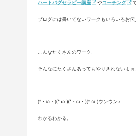
ハートバグセラピー講座
や
コーチング
ブログには書いてないワークもいろいろお伝
こんなたくさんのワーク、
そんなにたくさんあってもやりきれないよぉと
(*・ω・)(*-ω-)(*・ω・)(*-ω-)ウンウン♪
わかるわかる。