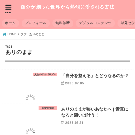
menu
ホーム
プロフィール
無料診断
デジタルコンテンツ
単発セ
HOME
タグ : ありのまま
ありのまま
人生のアルゴリズム
「自分を整える」とどうなるのか？
2025.07.05
自愛の覚醒
ありのままが怖いあなたへ | 素直に
なると願いは叶う！
2025.03.31