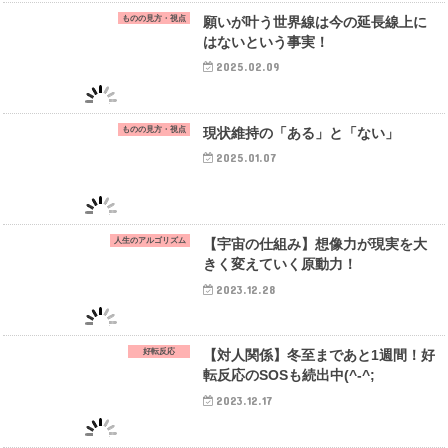
ものの見方・視点
願いが叶う世界線は今の延長線上に
はないという事実！
2025.02.09
ものの見方・視点
現状維持の「ある」と「ない」
2025.01.07
人生のアルゴリズム
【宇宙の仕組み】想像力が現実を大
きく変えていく原動力！
2023.12.28
好転反応
【対人関係】冬至まであと1週間！好
転反応のSOSも続出中(^-^;
2023.12.17