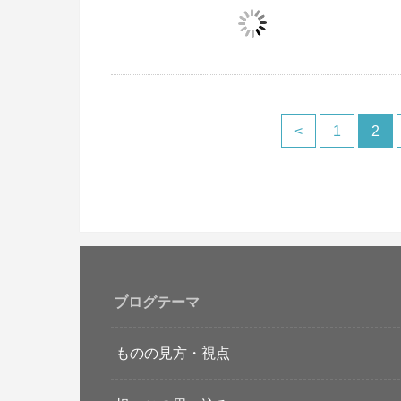
<
1
2
ブログテーマ
ものの見方・視点