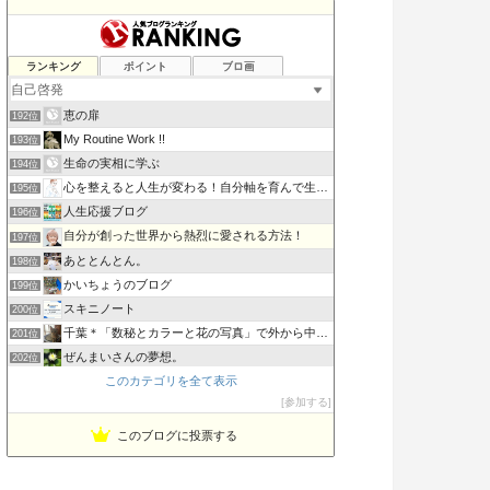
簡単に男を転がせる お姫様計画！
ランキング
ポイント
ブロ画
190位
〜からなるポジティブlife
191位
恵の扉
192位
My Routine Work !!
193位
生命の実相に学ぶ
194位
心を整えると人生が変わる！自分軸を育んで生きやすくなる方法
195位
人生応援ブログ
196位
自分が創った世界から熱烈に愛される方法！
197位
あととんとん。
198位
かいちょうのブログ
199位
スキニノート
200位
千葉＊「数秘とカラーと花の写真」で外から中から丸ごとのあな…
201位
ぜんまいさんの夢想。
202位
このカテゴリを全て表示
Joy
203位
参加する
疑問解決記『実体験に基づきながら』
204位
このブログに投票する