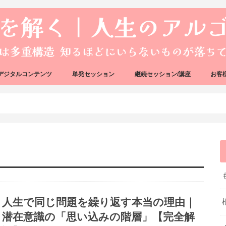
デジタルコンテンツ
単発セッション
継続セッション/講座
お客
ック
ェック
好転反応完全攻略ガイドブック
アーキタイプ・ブループリント
好転反応リカバリーセッション
人生のアルゴリズムリーディング
人生のアルゴリズムコーチング
ハートバグセラピー講座
ボイジャータロットスクール
人生で同じ問題を繰り返す本当の理由｜
潜在意識の「思い込みの階層」【完全解