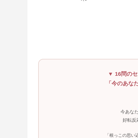
▼ 16問の
「今のあな
今あな
好転反
「根っこの思い