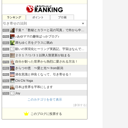
奇跡の八葉蓮華(きせきのはちようれんげ)
ランキング
ポイント
ブロ画
40位
あるがままの自分で望む人生を創造する
41位
千葉＊「数秘とカラーと花の写真」で外から中から丸ごとのあな…
42位
♪あゆママの趣味ばっかブログ♪
43位
満ちゆく月をグラスに眺め
44位
願いの実現化ヒーリング実践記。宇宙はなんでも叶えてくれる
45位
２０１７/１/３１以降人類更新が始まる
46位
自分が創った世界から熱烈に愛される方法！
47位
きらつや恵 〜愛と光〜 from新潟
48位
潜在意識と仲良くなって、引き寄せる！
49位
Chi Chi Yoga
50位
日本は世界を平和にします
51位
Joy
52位
このカテゴリを全て表示
東京・埼玉・群馬 西洋占星術で幸せを引き寄せる 〜星空ジプシ
53位
参加する
うりずんのうた〜Road to Okinawa
54位
このブログに投票する