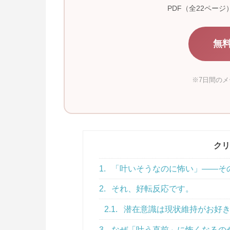
PDF（全22ペー
無
※7日間の
クリ
1.
「叶いそうなのに怖い」——そ
2.
それ、好転反応です。
2.1.
潜在意識は現状維持がお好
3.
なぜ「叶う直前」に怖くなるの