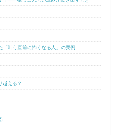
い
応
てきた「叶う直前に怖くなる人」の実例
り越える？
る