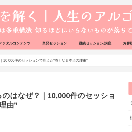
デジタルコンテンツ
単発セッション
継続セッション/講座
お客
ック
ェック
好転反応完全攻略ガイドブック
アーキタイプ・ブループリント
好転反応リカバリーセッション
人生のアルゴリズムリーディング
人生のアルゴリズムコーチング
ハートバグセラピー講座
ボイジャータロットスクール
10,000件のセッションで見えた"怖くなる本当の理由"
はなぜ？｜10,000件のセッショ
理由”